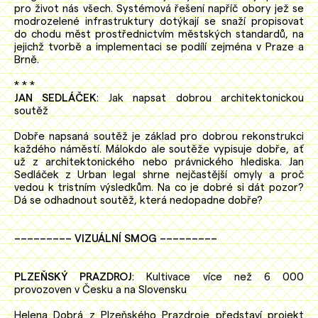
pro život nás všech. Systémová řešení napříč obory jež se
modrozelené infrastruktury dotýkají se snaží propisovat
do chodu měst prostřednictvím městských standardů, na
jejichž tvorbě a implementaci se podílí zejména v Praze a
Brně.
* * *
JAN SEDLÁČEK
: Jak napsat dobrou architektonickou
soutěž
Dobře napsaná soutěž je základ pro dobrou rekonstrukci
každého náměstí. Málokdo ale soutěže vypisuje dobře, ať
už z architektonického nebo právnického hlediska. Jan
Sedláček z Urban legal shrne nejčastější omyly a proč
vedou k tristním výsledkům. Na co je dobré si dát pozor?
Dá se odhadnout soutěž, která nedopadne dobře?
––––––––– VIZUÁLNÍ SMOG –––––––––
PLZEŇSKÝ PRAZDROJ
: Kultivace více než 6 000
provozoven v Česku a na Slovensku
Helena Dobrá z Plzeňského Prazdroje představí projekt