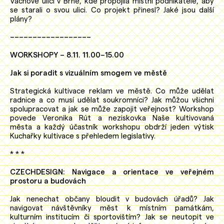
Vachově ulici v Brně, kde propojila místní podnikatele, aby
se starali o svou ulici. Co projekt přinesl? Jaké jsou další
plány?
––––––––––––––––––
WORKSHOPY – 8.11. 11.00–15.00
Jak si poradit s vizuálním smogem ve městě
Strategická kultivace reklam ve městě. Co může udělat
radnice a co musí udělat soukromníci? Jak můžou všichni
spolupracovat a jak se může zapojit veřejnost? Workshop
povede Veronika Rút a neziskovka Naše kultivovaná
města a každý účastník workshopu obdrží jeden výtisk
Kuchařky kultivace s přehledem legislativy.
* * *
CZECHDESIGN: Navigace a orientace ve veřejném
prostoru a budovách
Jak nenechat občany bloudit v budovách úřadů? Jak
navigovat návštěvníky měst k místním památkám,
kulturním institucím či sportovištím? Jak se neutopit ve