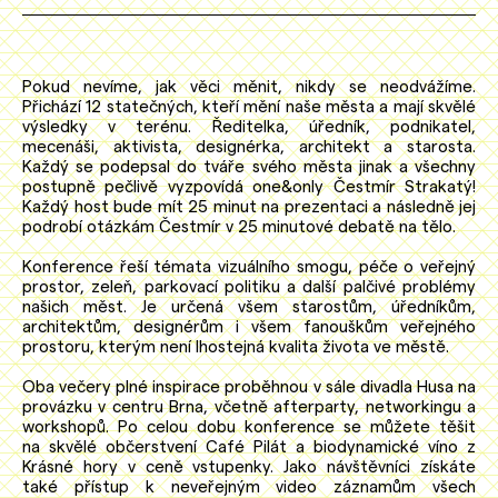
Pokud nevíme, jak věci měnit, nikdy se neodvážíme.
Přichází 12 statečných, kteří mění naše města a mají skvělé
výsledky v terénu. Ředitelka, úředník, podnikatel,
mecenáši, aktivista, designérka, architekt a starosta.
Každý se podepsal do tváře svého města jinak a všechny
postupně pečlivě vyzpovídá one&only Čestmír Strakatý!
Každý host bude mít 25 minut na prezentaci a následně jej
podrobí otázkám Čestmír v 25 minutové debatě na tělo.
Konference řeší témata vizuálního smogu, péče o veřejný
prostor, zeleň, parkovací politiku a další palčivé problémy
našich měst. Je určená všem starostům, úředníkům,
architektům, designérům i všem fanouškům veřejného
prostoru, kterým není lhostejná kvalita života ve městě.
Oba večery plné inspirace proběhnou v sále divadla Husa na
provázku v centru Brna, včetně afterparty, networkingu a
workshopů. Po celou dobu konference se můžete těšit
na skvělé občerstvení Café Pilát a biodynamické víno z
Krásné hory v ceně vstupenky. Jako návštěvníci získáte
také přístup k neveřejným video záznamům všech