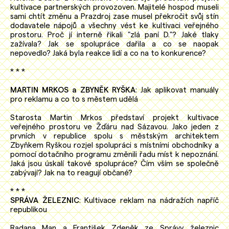
kultivace partnerských provozoven. Majitelé hospod museli
sami chtít změnu a Prazdroj zase musel překročit svůj stín
dodavatele nápojů a všechny vést ke kultivaci veřejného
prostoru. Proč jí interně řikali "zlá paní D."? Jaké tlaky
zažívala? Jak se spolupráce dařila a co se naopak
nepovedlo? Jaká byla reakce lidí a co na to konkurence?
* * *
MARTIN MRKOS a ZBYNĚK RYŠKA
: Jak aplikovat manuály
pro reklamu a co to s městem udělá
Starosta Martin Mrkos představí projekt kultivace
veřejného prostoru ve Žďáru nad Sázavou. Jako jeden z
prvních v republice spolu s městským architektem
Zbyňkem Ryškou rozjel spolupráci s místními obchodníky a
pomocí dotačního programu změnili řadu míst k nepoznání.
Jaká jsou úskalí takové spolupráce? Čím vším se společně
zabývají? Jak na to reagují občané?
* * *
SPRÁVA ŽELEZNIC
: Kultivace reklam na nádražích napříč
republikou
Radana Man a František Zdeněk ze Správy železnic