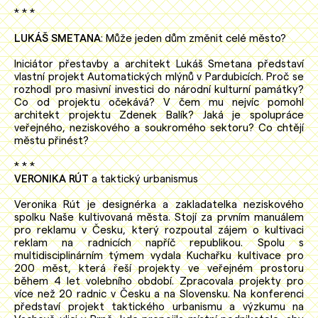
* * *
LUKÁŠ SMETANA
: Může jeden dům změnit celé město?
Iniciátor přestavby a architekt Lukáš Smetana představí
vlastní projekt Automatických mlýnů v Pardubicích. Proč se
rozhodl pro masivní investici do národní kulturní památky?
Co od projektu očekává? V čem mu nejvíc pomohl
architekt projektu Zdenek Balík? Jaká je spolupráce
veřejného, neziskového a soukromého sektoru? Co chtějí
městu přinést?
* * *
VERONIKA RÚT
a taktický urbanismus
Veronika Rút je designérka a zakladatelka neziskového
spolku Naše kultivovaná města. Stojí za prvním manuálem
pro reklamu v Česku, který rozpoutal zájem o kultivaci
reklam na radnicích napříč republikou. Spolu s
multidisciplinárním týmem vydala Kuchařku kultivace pro
200 měst, která řeší projekty ve veřejném prostoru
během 4 let volebního období. Zpracovala projekty pro
více než 20 radnic v Česku a na Slovensku. Na konferenci
představí projekt taktického urbanismu a výzkumu na