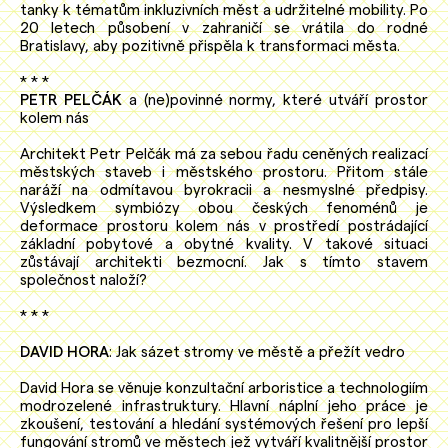
tanky k tématům inkluzivních měst a udržitelné mobility. Po
20 letech působení v zahraničí se vrátila do rodné
Bratislavy, aby pozitivně přispěla k transformaci města.
* * *
PETR PELČÁK
a (ne)povinné normy, které utváří prostor
kolem nás
Architekt Petr Pelčák má za sebou řadu ceněných realizací
městských staveb i městského prostoru. Přitom stále
naráží na odmítavou byrokracii a nesmyslné předpisy.
Výsledkem symbiózy obou českých fenoménů je
deformace prostoru kolem nás v prostředí postrádající
základní pobytové a obytné kvality. V takové situaci
zůstávají architekti bezmocní. Jak s tímto stavem
společnost naloží?
* * *
DAVID HORA
: Jak sázet stromy ve městě a přežít vedro
David Hora se věnuje konzultační arboristice a technologiím
modrozelené infrastruktury. Hlavní náplní jeho práce je
zkoušení, testování a hledání systémových řešení pro lepší
fungování stromů ve městech jež vytváří kvalitnější prostor