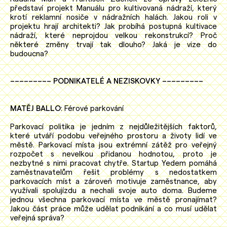
představí projekt Manuálu pro kultivovaná nádraží, který
krotí reklamní nosiče v nádražních halách. Jakou roli v
projektu hrají architekti? Jak probíhá postupná kultivace
nádraží, které neprojdou velkou rekonstrukcí? Proč
některé změny trvají tak dlouho? Jaká je vize do
budoucna?
––––––––– PODNIKATELÉ A NEZISKOVKY –––––––––
MATĚJ BALLO
: Férové parkování
Parkovací politika je jedním z nejdůležitějších faktorů,
které utváří podobu veřejného prostoru a životy lidí ve
městě. Parkovací místa jsou extrémní zátěž pro veřejný
rozpočet s nevelkou přidanou hodnotou, proto je
nezbytné s nimi pracovat chytře. Startup Yedem pomáhá
zaměstnavatelům řešit problémy s nedostatkem
parkovacích míst a zároveň motivuje zaměstnance, aby
využívali spolujízdu a nechali svoje auto doma. Budeme
jednou všechna parkovací místa ve městě pronajímat?
Jakou část práce může udělat podnikání a co musí udělat
veřejná správa?