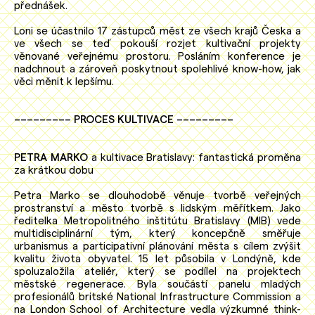
přednášek.
Loni se účastnilo 17 zástupců měst ze všech krajů Česka a
ve všech se teď pokouší rozjet kultivační projekty
věnované veřejnému prostoru. Posláním konference je
nadchnout a zároveň poskytnout spolehlivé know-how, jak
věci měnit k lepšímu.
––––––––– PROCES KULTIVACE –––––––––
PETRA MARKO
a kultivace Bratislavy: fantastická proměna
za krátkou dobu
Petra Marko se dlouhodobě věnuje tvorbě veřejných
prostranství a město tvorbě s lidským měřítkem. Jako
ředitelka Metropolitného inštitútu Bratislavy (MIB) vede
multidisciplinární tým, který koncepčně směřuje
urbanismus a participativní plánování města s cílem zvýšit
kvalitu života obyvatel. 15 let působila v Londýně, kde
spoluzaložila ateliér, který se podílel na projektech
městské regenerace. Byla součástí panelu mladých
profesionálů britské National Infrastructure Commission a
na London School of Architecture vedla výzkumné think-