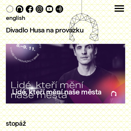
english
Divadlo Husa na provázku
Lidé, kteří mění naše města
stopáž