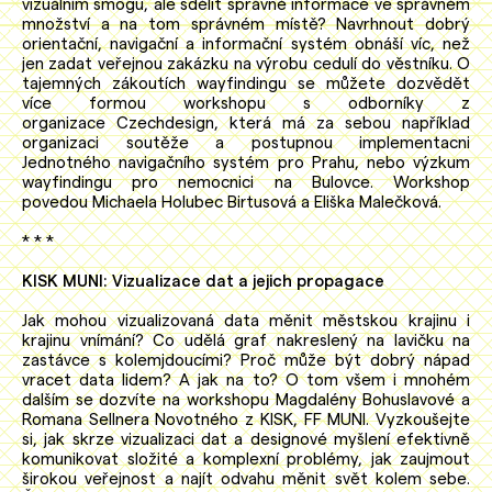
vizuálním smogu, ale sdělit správné informace ve správném
množství a na tom správném místě? Navrhnout dobrý
orientační, navigační a informační systém obnáší víc, než
jen zadat veřejnou zakázku na výrobu cedulí do věstníku. O
tajemných zákoutích wayfindingu se můžete dozvědět
více formou workshopu s odborníky z
organizace Czechdesign, která má za sebou například
organizaci soutěže a postupnou implementacni
Jednotného navigačního systém pro Prahu, nebo výzkum
wayfindingu pro nemocnici na Bulovce. Workshop
povedou Michaela Holubec Birtusová a Eliška Malečková.
* * *
KISK MUNI: Vizualizace dat a jejich propagace
Jak mohou vizualizovaná data měnit městskou krajinu i
krajinu vnímání? Co udělá graf nakreslený na lavičku na
zastávce s kolemjdoucími? Proč může být dobrý nápad
vracet data lidem? A jak na to? O tom všem i mnohém
dalším se dozvíte na workshopu Magdalény Bohuslavové a
Romana Sellnera Novotného z KISK, FF MUNI. Vyzkoušejte
si, jak skrze vizualizaci dat a designové myšlení efektivně
komunikovat složité a komplexní problémy, jak zaujmout
širokou veřejnost a najít odvahu měnit svět kolem sebe.